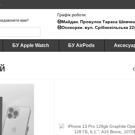
ус
Графік роботи:
редзвонити вам?
Ⓜ️Майдан. Провулок Тараса Шевченк
Ⓜ️Осокорки. вул. Срібнокільська 22
БУ Apple Watch
БУ AirPods
Аксесуа
ей