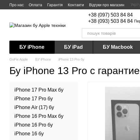
Перейти до основного контенту
Укр
Р
Про нас
Оплата
Гарантія
Контакти
Відгуки про магазин
+38 (097) 503 84 84
+38 (093) 503 84 84
Пе
БУ iPhone
БУ iPad
БУ Macbook
GoFix Apple
БУ iPhone
iPhone 13 Pro бу
Бу iPhone 13 Pro c гаранти
iPhone 17 Pro Max бу
iPhone 17 Pro бу
iPhone Air (17) бу
iPhone 16 Pro Max бу
iPhone 16 Pro бу
iPhone 16 бу