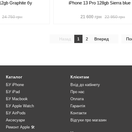
12gb Graphite бу
iPhone 13 Pro 128gb Sierra blue
21 600 грн
24 750 грн
22 950 грн
Назад
1
2
Вперед
По
Каталог
Клієнтам
БУ iPhone
Вхід до кабінету
БУ iPad
Про нас
БУ Macbook
Оплата
БУ Apple Watch
Гарантія
БУ AirPods
Контакти
Аксесуари
Відгуки про магазин
Ремонт Apple 🛠