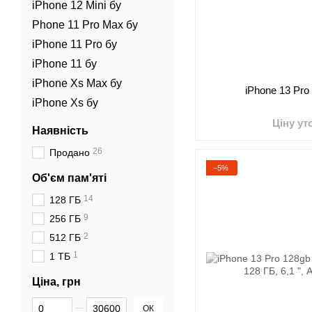
iPhone 12 Mini бу
Phone 11 Pro Max бу
iPhone 11 Pro бу
iPhone 11 бу
iPhone Xs Max бу
iPhone 13 Pro
iPhone Xs бу
Ціну у
Наявність
26
Продано
−5%
Об'єм пам'яті
14
128 ГБ
9
256 ГБ
2
512 ГБ
1
1 ТБ
Ціна, грн
Від Ціна, грн
До Ціна, грн
ОК