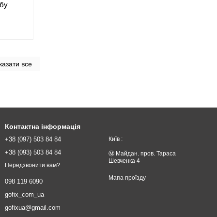
 бу
казати все
Контактна інформація
+38 (097) 503 84 84
Київ :
+38 (093) 503 84 84
Ⓜ️ Майдан. пров. Тараса
Шевченка 4
Передзвонити вам?
Мапа проїзду
098 119 6090
gofix_com_ua
gofixua@gmail.com