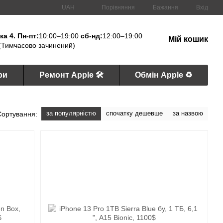
Порівняння
UAH
Бажання
Вхід
а 4. Пн-пт:
10:00–19:00
сб-нд:
12:00–19:00
Мій кошик
(Тимчасово зачинений)
ри
Ремонт Apple 🛠
Обмін Apple ♻️
за популярністю
спочатку дешевше
за назвою
Сортування: