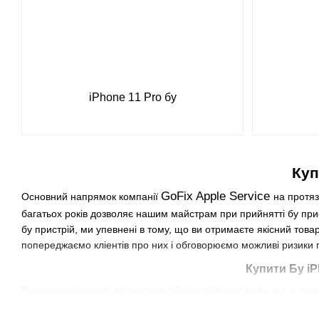
iPhone 11 Pro бу
Куп
GoFix Apple Service
Основний напрямок компанії
на протяз
багатьох років дозволяє нашим майстрам при прийнятті бу прис
бу пристрій, ми упевнені в тому, що ви отримаєте якісний тов
попереджаємо кліентів про них і обговорюємо можливі ризики
Купити Бу iP
В нашому магазині діє послуга обміну айфону( trade in ), а тако