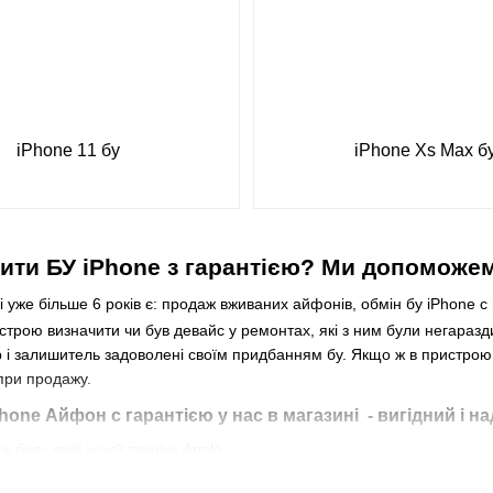
iPhone 11 бу
iPhone Xs Max б
ити БУ iPhone з гарантією? Ми допоможем
і уже більше 6 років є: продаж вживаних айфонів, обмін бу iPhone с 
трою визначити чи був девайс у ремонтах, які з ним були негаразди
ар і залишитель задоволені своїм придбанням бу. Якщо ж в пристро
 при продажу.
hone Айфон с гарантією у нас в магазині - вигідний і на
ж будь якої іншої техніки Apple.