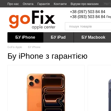
Перейти до основного контенту
Укр
Р
Про нас
Оплата
Гарантія
Контакти
Відгуки про магазин
+38 (097) 503 84 84
+38 (093) 503 84 84
Пе
БУ iPhone
БУ iPad
БУ Macbook
GoFix Apple
БУ iPhone
Бу iPhone з гарантією