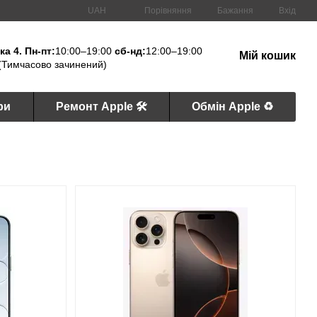
Порівняння
UAH
Бажання
Вхід
а 4. Пн-пт:
10:00–19:00
сб-нд:
12:00–19:00
Мій кошик
(Тимчасово зачинений)
ри
Ремонт Apple 🛠
Обмін Apple ♻️