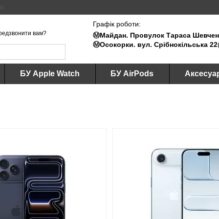
ус
Графік роботи:
редзвонити вам?
Ⓜ️Майдан. Провулок Тараса Шевченк
Ⓜ️Осокорки. вул. Срібнокільська 22
БУ Apple Watch
БУ AirPods
Аксесуа