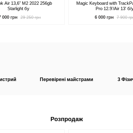
k Air 13,6" M2 2022 256gb
Magic Keyboard with TrackPa
Starlight бу
Pro 12.9'/Air 13' б/
7 000 грн
6 000 грн
29 250 грн
7 900 гр
ристрий
Перевірені майстрами
3 Фіз
Розпродаж