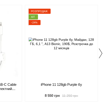
РОЗПРОДАЖ
ХІТ
−24%
SB-C Cable
iPhone 11 128gb Purple бу
плектний
8 550 грн
11 250 грн