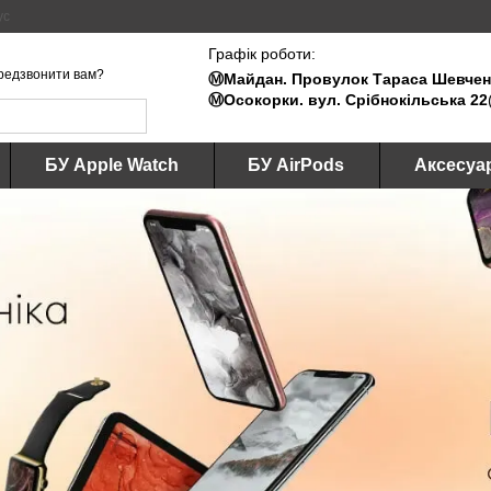
ус
Графік роботи:
редзвонити вам?
Ⓜ️Майдан. Провулок Тараса Шевченк
Ⓜ️Осокорки. вул. Срібнокільська 22
БУ Apple Watch
БУ AirPods
Аксесуа