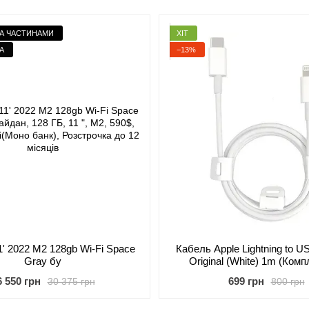
ТА ЧАСТИНАМИ
ХІТ
А
−13%
1' 2022 M2 128gb Wi-Fi Space
Кабель Apple Lightning to U
Gray бу
Original (White) 1m (Ком
оригінал)
6 550 грн
699 грн
30 375 грн
800 грн