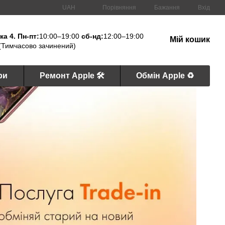
Порівняння
UAH
Бажання
Вхід
а 4. Пн-пт:
10:00–19:00
сб-нд:
12:00–19:00
Мій кошик
(Тимчасово зачинений)
ри
Ремонт Apple 🛠
Обмін Apple ♻️