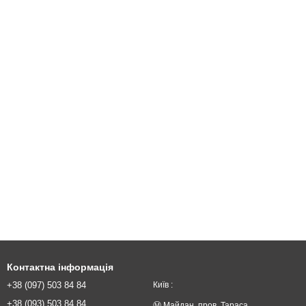
Контактна інформація
+38 (097) 503 84 84
Київ :
+38 (093) 503 84 84
Ⓜ️ Майдан. пров. Тараса