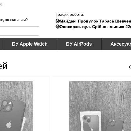
ус
Графік роботи:
редзвонити вам?
Ⓜ️Майдан. Провулок Тараса Шевченк
Ⓜ️Осокорки. вул. Срібнокільська 22
БУ Apple Watch
БУ AirPods
Аксесуа
ей