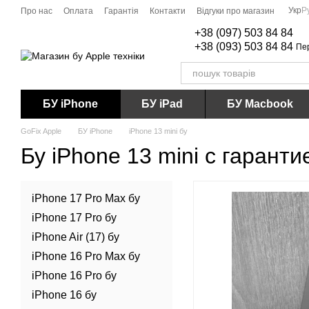
Перейти до основного контенту
Укр
Р
Про нас
Оплата
Гарантія
Контакти
Відгуки про магазин
+38 (097) 503 84 84
+38 (093) 503 84 84
Пе
БУ iPhone
БУ iPad
БУ Macbook
GoFix Apple
БУ iPhone
iPhone 13 mini бу
Бу iPhone 13 mini c гаранти
iPhone 17 Pro Max бу
iPhone 17 Pro бу
iPhone Air (17) бу
iPhone 16 Pro Max бу
iPhone 16 Pro бу
iPhone 16 бу