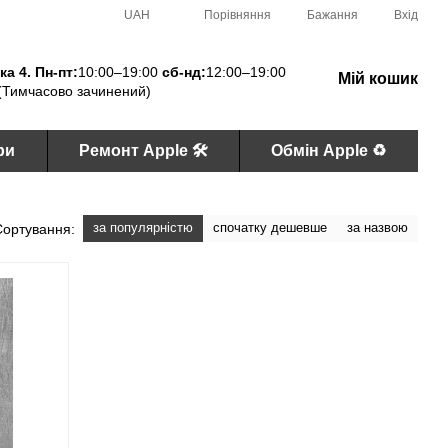
Порівняння
UAH
Бажання
Вхід
а 4. Пн-пт:
10:00–19:00
сб-нд:
12:00–19:00
Мій кошик
(Тимчасово зачинений)
ри
Ремонт Apple 🛠
Обмін Apple ♻️
за популярністю
спочатку дешевше
за назвою
Сортування: