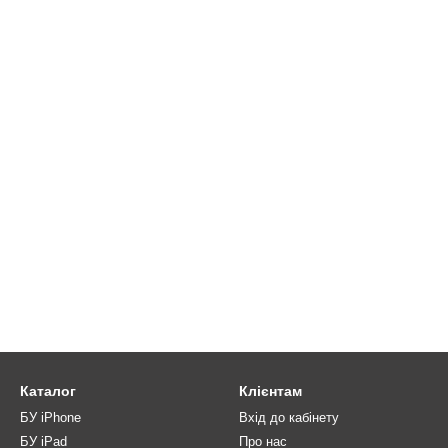
Каталог
Клієнтам
БУ iPhone
Вхід до кабінету
БУ iPad
Про нас