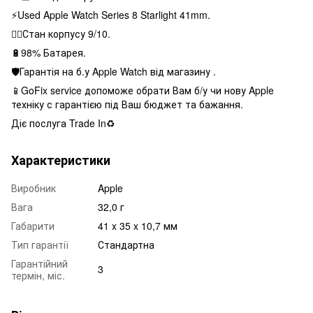
⚡️Used Apple Watch Series 8 Starlight 41mm.
👌🏻Стан корпусу 9/10.
🔋98% Батарея.
🛡Гарантія на б.у Apple Watch від магазину .
📱GoFix service допоможе обрати Вам б/у чи нову Apple
техніку с гарантією під Ваш бюджет та бажання.
Діє послуга Trade In♻️
Характеристики
Виробник
Apple
Вага
32,0 г
Габарити
41 x 35 x 10,7 мм
Тип гарантії
Стандартна
Гарантійний
3
термін, міс.