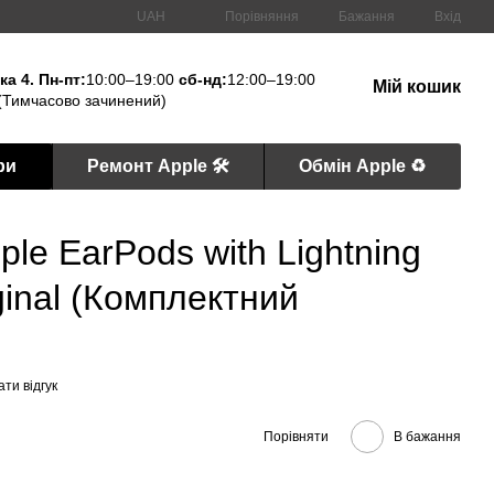
Порівняння
UAH
Бажання
Вхід
а 4. Пн-пт:
10:00–19:00
сб-нд:
12:00–19:00
Мій кошик
(Тимчасово зачинений)
ри
Ремонт Apple 🛠
Обмін Apple ♻️
le EarPods with Lightning
ginal (Комплектний
ти відгук
Порівняти
В бажання