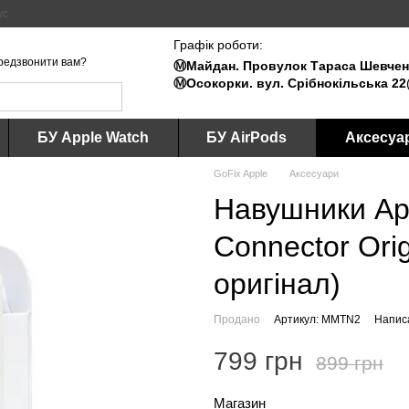
ус
Графік роботи:
редзвонити вам?
Ⓜ️Майдан. Провулок Тараса Шевченк
Ⓜ️Осокорки. вул. Срібнокільська 22
БУ Apple Watch
БУ AirPods
Аксесуа
GoFix Apple
Аксесуари
Навушники App
Connector Ori
оригінал)
Продано
Артикул: MMTN2
Написа
799 грн
899 грн
Магазин