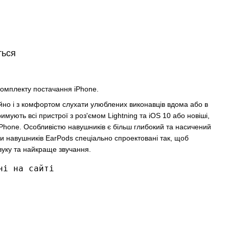
ться
комплекту постачання iPhone.
йно і з комфортом слухати улюблених виконавців вдома або в
имують всі пристрої з роз'ємом Lightning та iOS 10 або новіші,
а iPhone. Особливістю навушників є більш глибокий та насичений
ки навушників EarPods спеціально спроектовані так, щоб
вуку та найкраще звучання.
ні на сайті