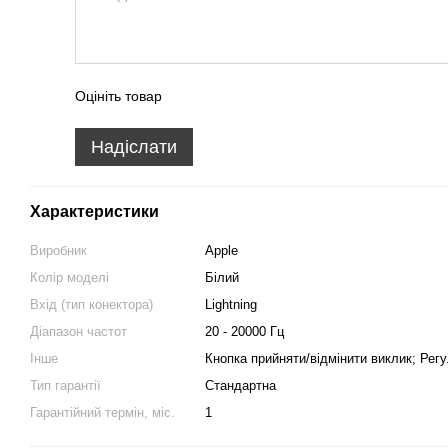
Оцініть товар
Надіслати
Характеристики
Виробник
Apple
Колір моделі
Білий
Вхід (тип конектора)
Lightning
Діапазон частот
20 - 20000 Гц
Інше
Кнопка прийняти/відмінити виклик; Рег
Тип гарантії
Стандартна
Гарантійний термін, міс.
1