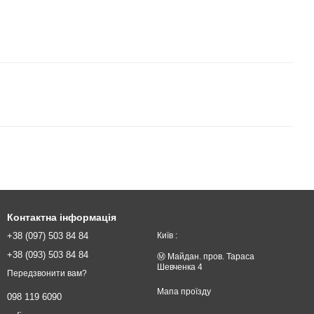
Контактна інформація
+38 (097) 503 84 84
Київ :
+38 (093) 503 84 84
Ⓜ️ Майдан. пров. Тараса
Шевченка 4
Передзвонити вам?
Мапа проїзду
098 119 6090