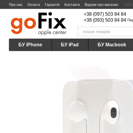
Перейти до основного контенту
Укр
Р
Про нас
Оплата
Гарантія
Контакти
Відгуки про магазин
+38 (097) 503 84 84
+38 (093) 503 84 84
Пе
БУ iPhone
БУ iPad
БУ Macbook