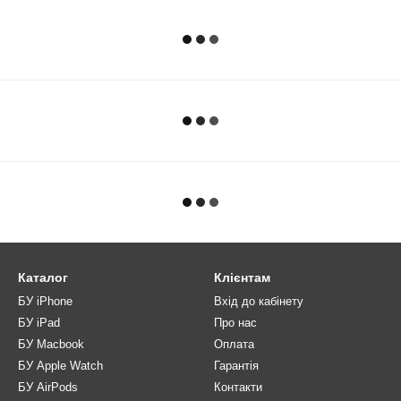
Каталог
Клієнтам
БУ iPhone
Вхід до кабінету
БУ iPad
Про нас
БУ Macbook
Оплата
БУ Apple Watch
Гарантія
БУ AirPods
Контакти