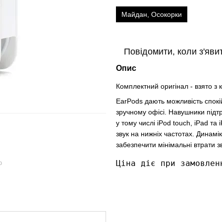
Майдан, Осокорки
Повідомити, коли з'яви
Опис
Комплектний оригінал - взято з 
EarPods дають можливість спокі
зручному офісі. Навушники підтр
у тому числі iPod touch, iPad т
звук на нижніх частотах. Динамі
забезпечити мінімальні втрати з
Ціна діє при замовлен
ю