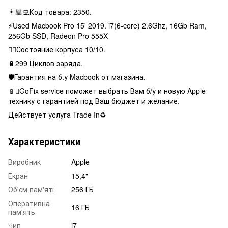
👨🏼‍💻Код товара: 2350.
⚡️Used Macbook Pro 15' 2019. i7(6-core) 2.6Ghz, 16Gb Ram,
256Gb SSD, Radeon Pro 555X
👌🏻Состояние корпуса 10/10.
🔋299 Циклов заряда.
🛡Гарантия на б.у Macbook от магазина.
📱GoFix service поможет выбрать Вам б/у и новую Apple
технику с гарантией под Ваш бюджет и желание.
Действует услуга Trade In♻️
Характеристики
Виробник
Apple
Екран
15,4"
Об'єм пам'яті
256 ГБ
Оперативна
16 ГБ
пам'ять
Чип
i7