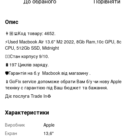
До обраного
Порівняти
Опис
👨🏼‍💻Код товару: 4652.
⚡️Used Macbook Air 13.6" M2 2022, 8Gb Ram,10c GPU, 8c
CPU, 512Gb SSD, Midnight
👌🏻Стан корпусу 9/10.
🔋197 Циклів заряду.
🛡Гарантія на б.у Macbook від магазину .
📱GoFix service допоможе обрати Вам б/у чи нову Apple
техніку с гарантією під Ваш бюджет та бажання.
Діє послуга Trade In♻️
Характеристики
Виробник
Apple
Екран
13,6"