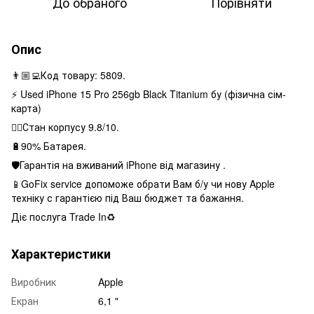
До обраного
Порівняти
Опис
👨🏼‍💻Код товару: 5809.
⚡️ Used iPhone 15 Pro 256gb Black Titanium бу (фізична сім-
карта)
👌🏻Стан корпусу 9.8/10.
🔋90% Батарея.
🛡Гарантія на вживаний iPhone від магазину .
📱GoFix service допоможе обрати Вам б/у чи нову Apple
техніку с гарантією під Ваш бюджет та бажання.
Діє послуга Trade In♻️
Характеристики
Виробник
Apple
Екран
6,1 "