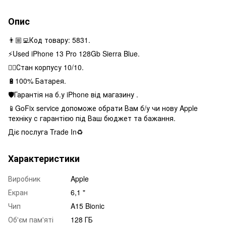
Опис
👨🏼‍💻Код товару: 5831.
⚡️Used iPhone 13 Pro 128Gb Sierra Blue.
👌🏻Стан корпусу 10/10.
🔋100% Батарея.
🛡Гарантія на б.у iPhone від магазину .
📱GoFix service допоможе обрати Вам б/у чи нову Apple
техніку с гарантією під Ваш бюджет та бажання.
Діє послуга Trade In♻️
Характеристики
Виробник
Apple
Екран
6,1 "
Чип
A15 Bionic
Об'єм пам'яті
128 ГБ