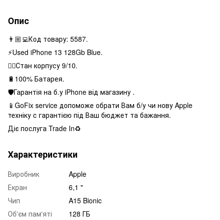
Опис
👨🏼‍💻Код товару: 5587.
⚡️Used iPhone 13 128Gb Blue.
👌🏻Стан корпусу 9/10.
🔋100% Батарея.
🛡Гарантія на б.у iPhone від магазину .
📱GoFix service допоможе обрати Вам б/у чи нову Apple
техніку с гарантією під Ваш бюджет та бажання.
Діє послуга Trade In♻️
Характеристики
Виробник
Apple
Екран
6,1 "
Чип
A15 Bionic
Об'єм пам'яті
128 ГБ