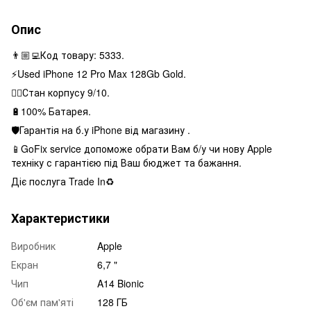
Опис
👨🏼‍💻Код товару: 5333.
⚡️Used iPhone 12 Pro Max 128Gb Gold.
👌🏻Стан корпусу 9/10.
🔋100% Батарея.
🛡Гарантія на б.у iPhone від магазину .
📱GoFix service допоможе обрати Вам б/у чи нову Apple
техніку с гарантією під Ваш бюджет та бажання.
Діє послуга Trade In♻️
Характеристики
Виробник
Apple
Екран
6,7 "
Чип
A14 Bionic
Об'єм пам'яті
128 ГБ