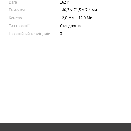
Вага
162 г
Габарити
146,7 х 71,5 х 7,4 мм
Камера
12,0 Мп + 12,0 Мп
Тип гарантії
Стандартна
Гарантійний термін, міс.
3