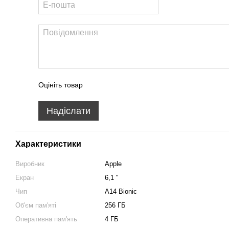
Оцініть товар
Надіслати
Характеристики
Виробник
Apple
Екран
6,1 "
Чип
A14 Bionic
Об'єм пам'яті
256 ГБ
Оперативна пам'ять
4 ГБ