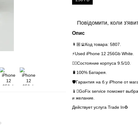
Повідомити, коли з'яви
Опис
👨🏼‍💻Код товара: 5807.
⚡️Used iPhone 12 256Gb White.
👌🏻Состояние корпуса 9.5/10.
🔋100% Батарея.
🛡Гарантия на б.у iPhone от маг
📱GoFix service поможет выбра
и желание.
Действует услуга Trade In♻️
ю