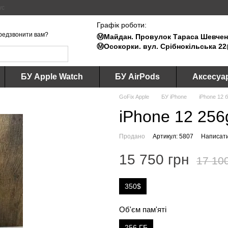
ус
Графік роботи:
редзвонити вам?
Ⓜ️Майдан. Провулок Тараса Шевченк
Ⓜ️Осокорки. вул. Срібнокільська 22
БУ Apple Watch
БУ AirPods
Аксесуа
GoFix Apple
БУ iPhone
iPhone 12 
iPhone 12 256
Продано
Артикул: 5807
Написати
15 750 грн
17 10
350$
Об'єм пам'яті
256 ГБ