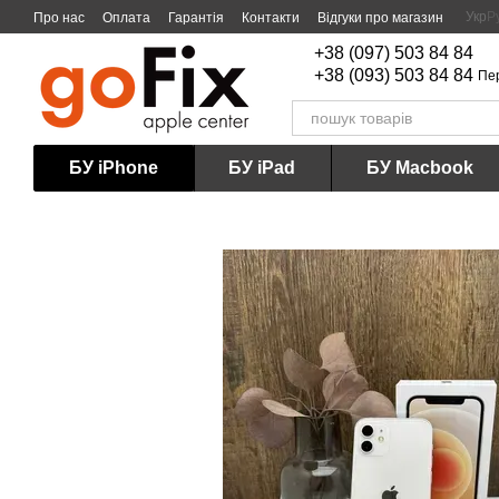
Перейти до основного контенту
Укр
Р
Про нас
Оплата
Гарантія
Контакти
Відгуки про магазин
+38 (097) 503 84 84
+38 (093) 503 84 84
Пе
БУ iPhone
БУ iPad
БУ Macbook