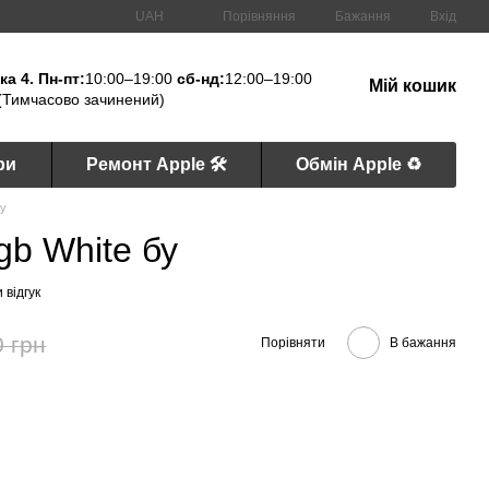
Порівняння
UAH
Бажання
Вхід
а 4. Пн-пт:
10:00–19:00
сб-нд:
12:00–19:00
Мій кошик
(Тимчасово зачинений)
ри
Ремонт Apple 🛠
Обмін Apple ♻️
бу
gb White бу
 відгук
0 грн
Порівняти
В бажання