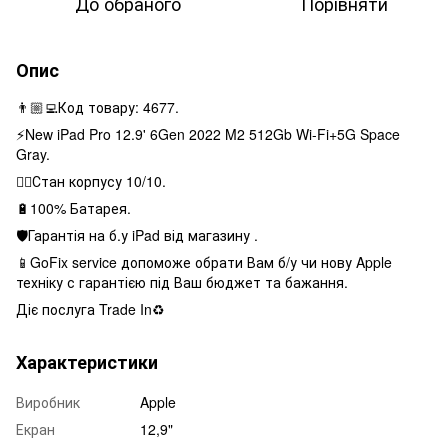
До обраного
Порівняти
Опис
👨🏼‍💻Код товару: 4677.
⚡️New iPad Pro 12.9' 6Gen 2022 M2 512Gb Wi-Fi+5G Space
Gray.
👌🏻Стан корпусу 10/10.
🔋100% Батарея.
🛡Гарантія на б.у iPad від магазину .
📱GoFix service допоможе обрати Вам б/у чи нову Apple
техніку с гарантією під Ваш бюджет та бажання.
Діє послуга Trade In♻️
Характеристики
Виробник
Apple
Екран
12,9"