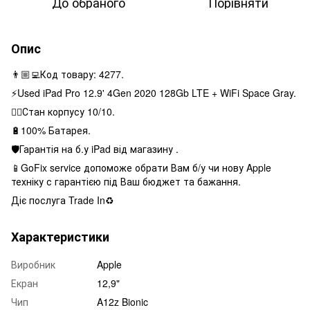
До обраного
Порівняти
Опис
👨🏼‍💻Код товару: 4277.
⚡️Used iPad Pro 12.9' 4Gen 2020 128Gb LTE + WiFi Space Gray.
👌🏻Стан корпусу 10/10.
🔋100% Батарея.
🛡Гарантія на б.у iPad від магазину .
📱GoFix service допоможе обрати Вам б/у чи нову Apple
техніку с гарантією під Ваш бюджет та бажання.
Діє послуга Trade In♻️
Характеристики
Виробник
Apple
Екран
12,9"
Чип
A12z Bionic