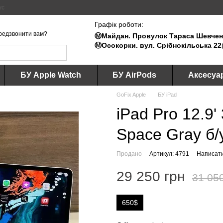
ус
Графік роботи:
редзвонити вам?
Ⓜ️Майдан. Провулок Тараса Шевченк
Ⓜ️Осокорки. вул. Срібнокільська 22
БУ Apple Watch
БУ AirPods
Аксесуа
GoFix Apple
БУ iPad
iPad Pro 12.9
Space Gray б/
Продано
Артикул: 4791
Написати
29 250 грн
31 05
650$