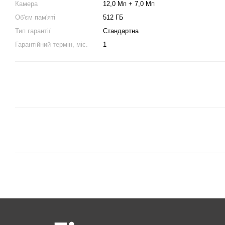
Камера
12,0 Мп + 7,0 Мп
Об'єм пам'яті
512 ГБ
Тип гарантії
Стандартна
Гарантійний термін, міс.
1