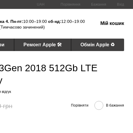
Порівняння
UAH
Бажання
Вхід
а 4. Пн-пт:
10:00–19:00
сб-нд:
12:00–19:00
Мій кошик
(Тимчасово зачинений)
ри
Ремонт Apple 🛠
Обмін Apple ♻️
' 3Gen 2018 512Gb LTE
у
 відгук
0 грн
Порівняти
В бажання