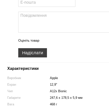
Оцініть товар
Надіслати
Характеристики
Виробник
Apple
Екран
12,9"
Чип
A12x Bionic
Габарити
247,6 x 178,5 x 5,9 мм
Вага
468 г