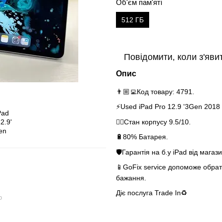
Об'єм пам'яті
512 ГБ
Повідомити, коли з'яви
Опис
👨🏼‍💻Код товару: 4791.
⚡️
Used iPad Pro 12.9 '3Gen 2018
👌🏻Стан корпусу 9.5/10.
🔋80% Батарея.
🛡Гарантія на б.у iPad від магази
📱GoFix service допоможе обрати
бажання.
Діє послуга Trade
ю