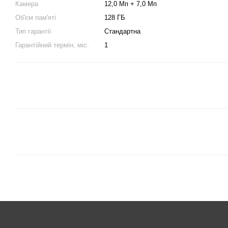
Камера
12,0 Мп + 7,0 Мп
Об'єм пам'яті
128 ГБ
Тип гарантії
Стандартна
Гарантійний термін, міс.
1