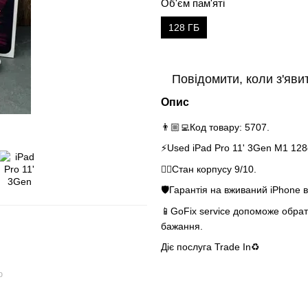
Об'єм пам'яті
128 ГБ
Повідомити, коли з'яви
Опис
👨🏼‍💻Код товару: 5707.
⚡️Used iPad Pro 11' 3Gen M1 128
👌🏻Стан корпусу 9/10.
🛡Гарантія на вживаний iPhone в
📱GoFix service допоможе обрати
бажання.
Діє послуга Trade
ю