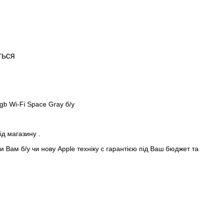
ться
gb Wi-Fi Space Gray б/у
ід магазину .
 Вам б/у чи нову Apple техніку с гарантією під Ваш бюджет та
 In♻️