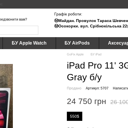
ус
Графік роботи:
редзвонити вам?
Ⓜ️Майдан. Провулок Тараса Шевченк
Ⓜ️Осокорки. вул. Срібнокільська 22
БУ Apple Watch
БУ AirPods
Аксесуа
GoFix Apple
БУ iPad
iPad Pro 11' 
Gray б/у
Продано
Артикул: 5707
Написати
24 750 грн
26 10
550$