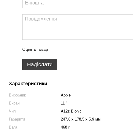
Оцініть товар
Надіслати
Характеристики
Виробник
Apple
Екран
11 "
Чип
A12z Bionic
Габарити
247,6 x 178,5 x 5,9 мм
Вага
468 г