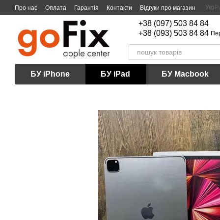
Перейти до основного контенту
Укр
Р
Про нас
Оплата
Гарантія
Контакти
Відгуки про магазин
+38 (097) 503 84 84
+38 (093) 503 84 84
Пе
БУ iPhone
БУ iPad
БУ Macbook