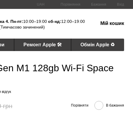
Порівняння
UAH
Бажання
Вхід
а 4. Пн-пт:
10:00–19:00
сб-нд:
12:00–19:00
Мій кошик
(Тимчасово зачинений)
ри
Ремонт Apple 🛠
Обмін Apple ♻️
3Gen M1 128gb Wi-Fi Space
 відгук
0 грн
Порівняти
В бажання