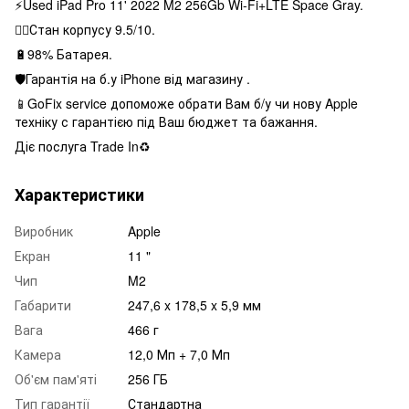
⚡️Used iPad Pro 11' 2022 M2 256Gb Wi-Fi+LTE Space Gray.
👌🏻Стан корпусу 9.5/10.
🔋98% Батарея.
🛡Гарантія на б.у iPhone від магазину .
📱GoFix service допоможе обрати Вам б/у чи нову Apple
техніку с гарантією під Ваш бюджет та бажання.
Діє послуга Trade In♻️
Характеристики
Виробник
Apple
Екран
11 "
Чип
M2
Габарити
247,6 x 178,5 x 5,9 мм
Вага
466 г
Камера
12,0 Мп + 7,0 Мп
Об'єм пам'яті
256 ГБ
Тип гарантії
Стандартна