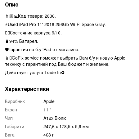
Опис
👨🏼‍💻Код товара: 2836.
⚡️Used iPad Pro 11' 2018 256Gb Wi-Fi Space Gray.
👌🏻Состояние корпуса 9/10.
🔋94% Батарея.
🛡Гарантия на б.у iPad от магазина.
📱GoFix service поможет выбрать Вам б/у и новую Apple
технику с гарантией под Ваш бюджет и желание.
Действует услуга Trade In♻️
Характеристики
Виробник
Apple
Екран
11 "
Чип
A12x Bionic
Габарити
247,6 x 178,5 x 5,9 мм
Вага
468 г