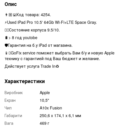
Опис
👨🏼‍💻Код товара: 4254.
⚡️Used iPad Pro 10.5' 64Gb Wi-Fi+LTE Space Gray.
👌🏻Состояние корпуса 9.5/10.
🔋> 8 год youtobe
🛡Гарантия на б.у iPad от магазина.
📱GoFix service поможет выбрать Вам б/у и новую Apple
технику с гарантией под Ваш бюджет и желание.
Действует услуга Trade In♻️
Характеристики
Виробник
Apple
Екран
10,5"
Чип
A10x Fusion
Габарити
250,6 x 174,1 x 6,1 мм
Вага
469 г