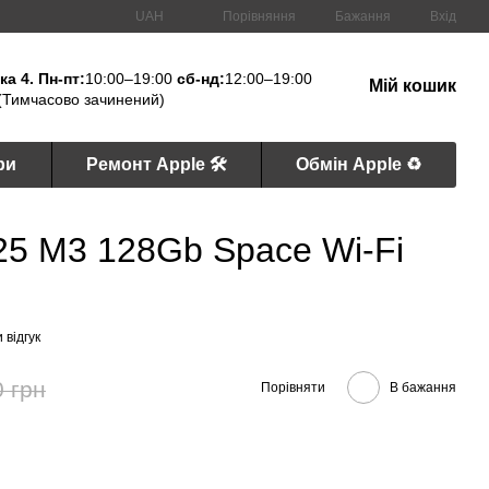
Порівняння
UAH
Бажання
Вхід
а 4. Пн-пт:
10:00–19:00
сб-нд:
12:00–19:00
Мій кошик
(Тимчасово зачинений)
ри
Ремонт Apple 🛠
Обмін Apple ♻️
2025 M3 128Gb Space Wi-Fi
 відгук
0 грн
Порівняти
В бажання