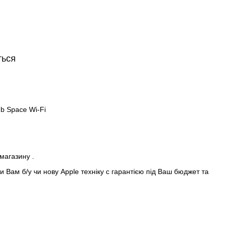
ться
Gb Space Wi-Fi
 магазину .
 Вам б/у чи нову Apple техніку с гарантією під Ваш бюджет та
de In♻️