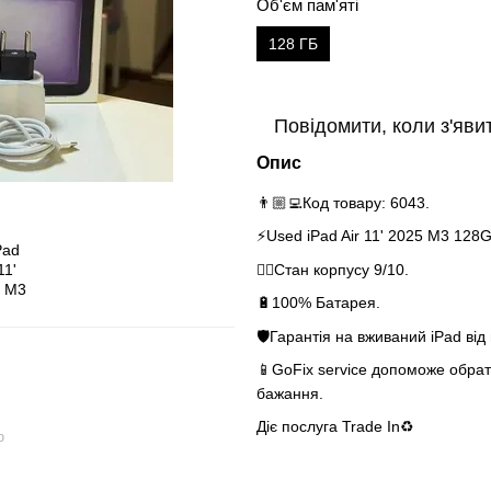
Об'єм пам'яті
128 ГБ
Повідомити, коли з'яви
Опис
👨🏼‍💻Код товару: 6043.
⚡️Used iPad Air 11' 2025 M3 128
👌🏻Стан корпусу 9/10.
🔋100% Батарея.
🛡Гарантія на вживаний iPad від
📱GoFix service допоможе обрати
бажання.
Діє послуга Tra
ю