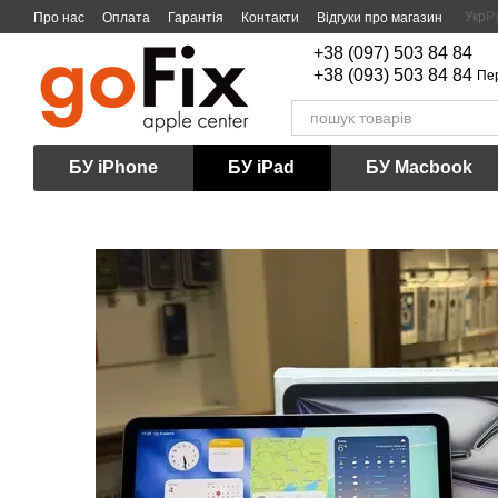
Перейти до основного контенту
Укр
Р
Про нас
Оплата
Гарантія
Контакти
Відгуки про магазин
+38 (097) 503 84 84
+38 (093) 503 84 84
Пе
БУ iPhone
БУ iPad
БУ Macbook