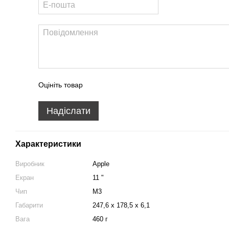
Оцініть товар
Надіслати
Характеристики
Виробник
Apple
Екран
11 "
Чип
М3
Габарити
247,6 x 178,5 x 6,1
Вага
460 г