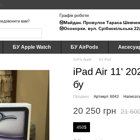
ус
Графік роботи:
редзвонити вам?
Ⓜ️Майдан. Провулок Тараса Шевченк
Ⓜ️Осокорки. вул. Срібнокільська 22
БУ Apple Watch
БУ AirPods
Аксесуа
GoFix Apple
БУ iPad
iPad Air 11' 
бу
Продано
Артикул: 6043
Написати
20 250 грн
21 60
450$