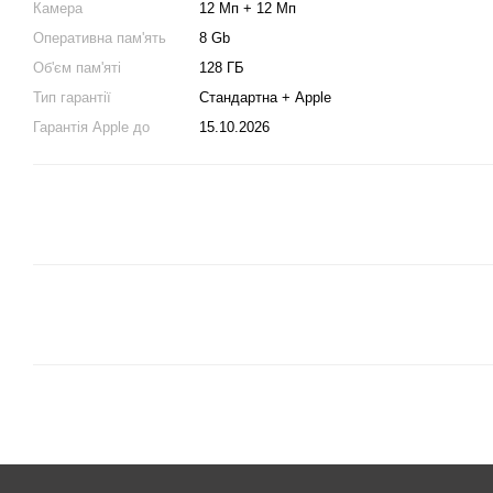
Камера
12 Мп + 12 Мп
Оперативна пам'ять
8 Gb
Об'єм пам'яті
128 ГБ
Тип гарантії
Стандартна + Apple
Гарантія Apple до
15.10.2026