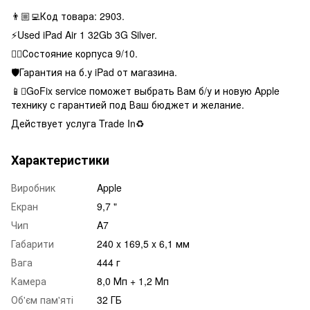
👨🏼‍💻Код товара: 2903.
⚡️Used iPad Air 1 32Gb 3G Silver.
👌🏻Состояние корпуса 9/10.
🛡Гарантия на б.у iPad от магазина.
📱GoFix service поможет выбрать Вам б/у и новую Apple
технику с гарантией под Ваш бюджет и желание.
Действует услуга Trade In♻️
Характеристики
Виробник
Apple
Екран
9,7 "
Чип
A7
Габарити
240 x 169,5 x 6,1 мм
Вага
444 г
Камера
8,0 Мп + 1,2 Мп
Об'єм пам'яті
32 ГБ