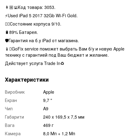
👨🏼‍💻Код товара: 3053.
⚡️Used iPad 5 2017 32Gb Wi-Fi Gold.
👌🏻Состояние корпуса 9/10.
🔋89% Батарея.
🛡Гарантия на б.у iPad от магазина.
📱GoFix service поможет выбрать Вам б/у и новую Apple
технику с гарантией под Ваш бюджет и желание.
Действует услуга Trade In♻️
Характеристики
Виробник
Apple
Екран
9,7 "
Чип
A9
Габарити
240 x 169,5 x 7,5 мм
Вага
469 г
Камера
8,0 Мп + 1,2 Мп