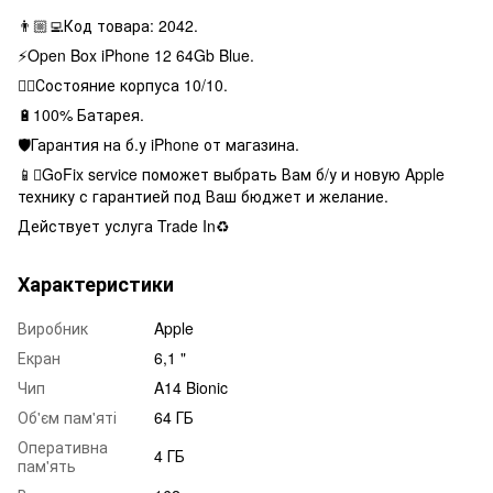
👨🏼‍💻Код товара: 2042.
⚡️Open Box iPhone 12 64Gb Blue.
👌🏻Состояние корпуса 10/10.
🔋100% Батарея.
🛡Гарантия на б.у iPhone от магазина.
📱GoFix service поможет выбрать Вам б/у и новую Apple
технику с гарантией под Ваш бюджет и желание.
Действует услуга Trade In♻️
Характеристики
Виробник
Apple
Екран
6,1 "
Чип
A14 Bionic
Об'єм пам'яті
64 ГБ
Оперативна
4 ГБ
пам'ять