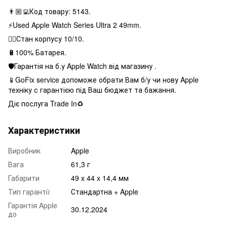
👨🏼‍💻Код товару: 5143.
⚡️Used Apple Watch Series Ultra 2 49mm.
👌🏻Стан корпусу 10/10.
🔋100% Батарея.
🛡Гарантія на б.у Apple Watch від магазину .
📱GoFix service допоможе обрати Вам б/у чи нову Apple
техніку с гарантією під Ваш бюджет та бажання.
Діє послуга Trade In♻️
Характеристики
Виробник
Apple
Вага
61,3 г
Габарити
49 x 44 x 14,4 мм
Тип гарантії
Стандартна + Apple
Гарантія Apple
30.12.2024
до