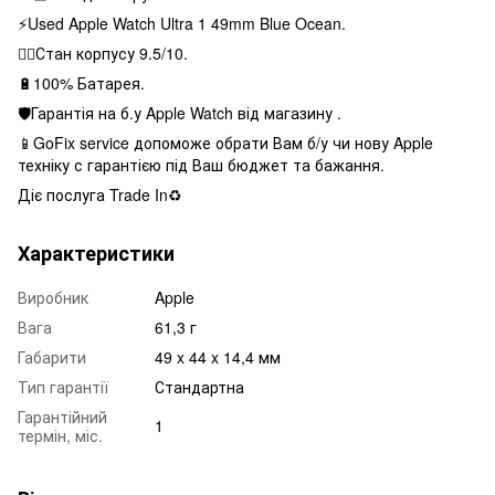
⚡️Used Apple Watch Ultra 1 49mm Blue Ocean.
👌🏻Стан корпусу 9.5/10.
🔋100% Батарея.
🛡Гарантія на б.у Apple Watch від магазину .
📱GoFix service допоможе обрати Вам б/у чи нову Apple
техніку с гарантією під Ваш бюджет та бажання.
Діє послуга Trade In♻️
Характеристики
Виробник
Apple
Вага
61,3 г
Габарити
49 x 44 x 14,4 мм
Тип гарантії
Стандартна
Гарантійний
1
термін, міс.