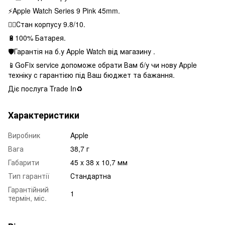
⚡️Apple Watch Series 9 Pink 45mm.
👌🏻Стан корпусу 9.8/10.
🔋100% Батарея.
🛡Гарантія на б.у Apple Watch від магазину .
📱GoFix service допоможе обрати Вам б/у чи нову Apple
техніку с гарантією під Ваш бюджет та бажання.
Діє послуга Trade In♻️
Характеристики
Виробник
Apple
Вага
38,7 г
Габарити
45 x 38 x 10,7 мм
Тип гарантії
Стандартна
Гарантійний
1
термін, міс.