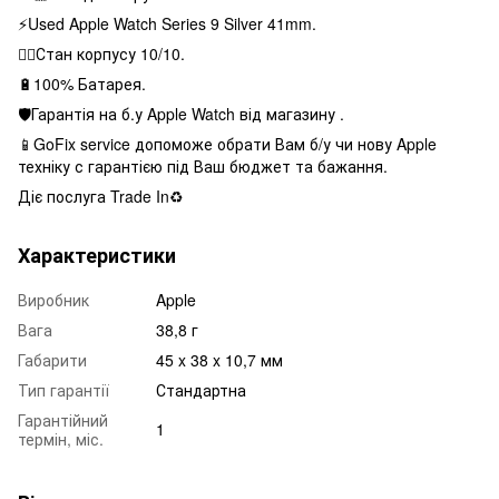
⚡️Used Apple Watch Series 9 Silver 41mm.
👌🏻Стан корпусу 10/10.
🔋100% Батарея.
🛡Гарантія на б.у Apple Watch від магазину .
📱GoFix service допоможе обрати Вам б/у чи нову Apple
техніку с гарантією під Ваш бюджет та бажання.
Діє послуга Trade In♻️
Характеристики
Виробник
Apple
Вага
38,8 г
Габарити
45 x 38 x 10,7 мм
Тип гарантії
Стандартна
Гарантійний
1
термін, міс.