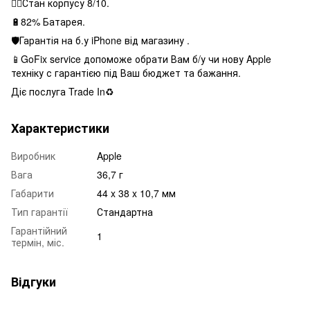
👌🏻Стан корпусу 8/10.
🔋82% Батарея.
🛡Гарантія на б.у iPhone від магазину .
📱GoFix service допоможе обрати Вам б/у чи нову Apple
техніку с гарантією під Ваш бюджет та бажання.
Діє послуга Trade In♻️
Характеристики
Виробник
Apple
Вага
36,7 г
Габарити
44 x 38 x 10,7 мм
Тип гарантії
Стандартна
Гарантійний
1
термін, міс.
Відгуки