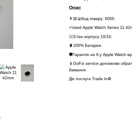
Опис
👨🏼‍💻Код товару: 6050.
⚡️Used Apple Watch Series 11 4
👌🏻Стан корпусу 10/10.
🔋100% Батарея.
🛡Гарантія на б.у Apple Watch ві
📱GoFix service допоможе обрати
бажання.
Діє послуга Trade In♻️
ю