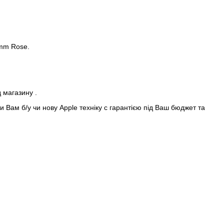
2mm Rose.
д магазину .
 Вам б/у чи нову Apple техніку с гарантією під Ваш бюджет та