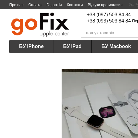
Перейти до основного контенту
Укр
Р
Про нас
Оплата
Гарантія
Контакти
Відгуки про магазин
+38 (097) 503 84 84
+38 (093) 503 84 84
Пе
БУ iPhone
БУ iPad
БУ Macbook