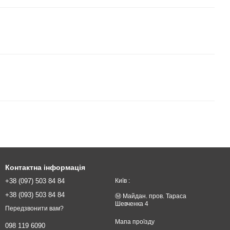
Контактна інформація
+38 (097) 503 84 84
Київ :
+38 (093) 503 84 84
Ⓜ️ Майдан. пров. Тараса
Шевченка 4
Передзвонити вам?
Мапа проїзду
098 119 6090