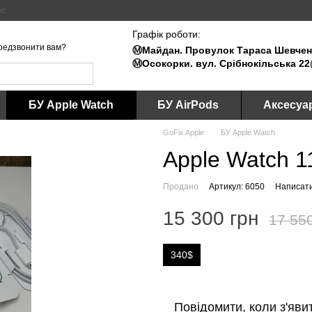
ус
Графік роботи:
редзвонити вам?
Ⓜ️Майдан. Провулок Тараса Шевченк
Ⓜ️Осокорки. вул. Срібнокільська 22
БУ Apple Watch
БУ AirPods
Аксесуа
GoFix Apple
БУ Apple Watch
Apple Watch 1
Продано
Артикул: 6050
Написати
15 300 грн
17 55
340$
Повідомити, коли з'яви