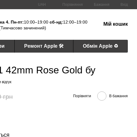
Порівняння
UAH
Бажання
Вхід
а 4. Пн-пт:
10:00–19:00
сб-нд:
12:00–19:00
Мій кошик
(Тимчасово зачинений)
ри
Ремонт Apple 🛠
Обмін Apple ♻️
1 42mm Rose Gold бу
 відгук
0 грн
Порівняти
В бажання
ться