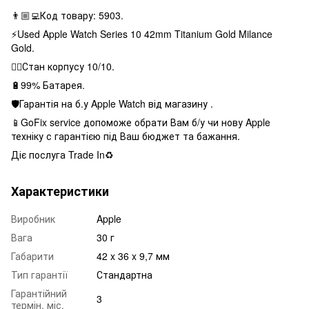
👨🏼‍💻Код товару: 5903.
⚡️Used Apple Watch Series 10 42mm Titanium Gold Milance
Gold.
👌🏻Стан корпусу 10/10.
🔋99% Батарея.
🛡Гарантія на б.у Apple Watch від магазину .
📱GoFix service допоможе обрати Вам б/у чи нову Apple
техніку с гарантією під Ваш бюджет та бажання.
Діє послуга Trade In♻️
Характеристики
Виробник
Apple
Вага
30 г
Габарити
42 x 36 x 9,7 мм
Тип гарантії
Стандартна
Гарантійний
3
термін, міс.