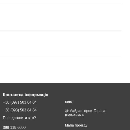
Контактна інформація
+38 (097) 503 84 84
Київ :
+38 (093) 503 84 84
Ⓜ️ Майдан. пров. Тараса
Шевченка 4
Передзвонити вам?
Мапа проїзду
098 119 6090