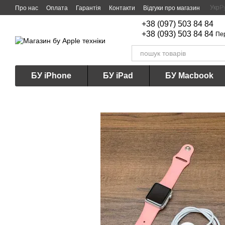
Перейти до основного контенту
Укр
Р
Про нас
Оплата
Гарантія
Контакти
Відгуки про магазин
+38 (097) 503 84 84
+38 (093) 503 84 84
Пе
БУ iPhone
БУ iPad
БУ Macbook