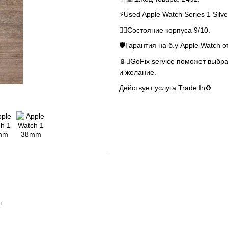
⚡️Used Apple Watch Series 1 Silv
👌🏻Состояние корпуса 9/10.
🛡Гарантия на б.у Apple Watch о
📱GoFix service поможет выбра
и желание.
Действует услуга Trade In♻️
ю