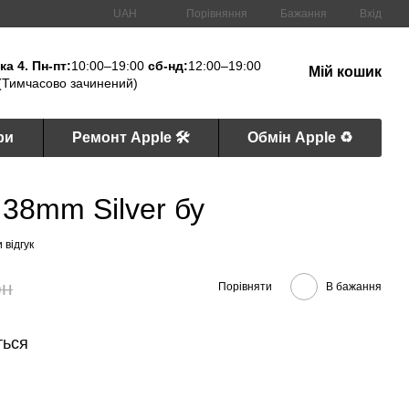
Порівняння
UAH
Бажання
Вхід
а 4. Пн-пт:
10:00–19:00
сб-нд:
12:00–19:00
Мій кошик
(Тимчасово зачинений)
ри
Ремонт Apple 🛠
Обмін Apple ♻️
 38mm Silver бу
 відгук
рн
Порівняти
В бажання
ться