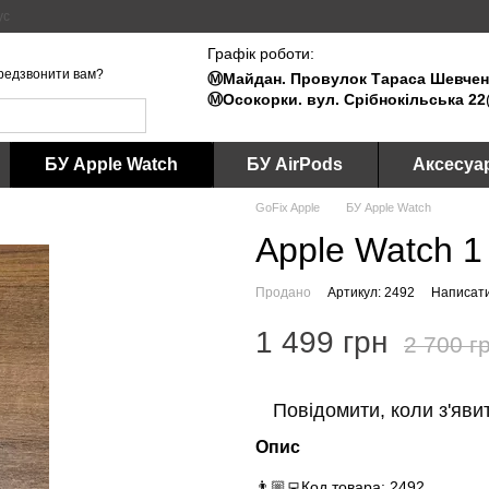
ус
Графік роботи:
редзвонити вам?
Ⓜ️Майдан. Провулок Тараса Шевченк
Ⓜ️Осокорки. вул. Срібнокільська 22
БУ Apple Watch
БУ AirPods
Аксесуа
GoFix Apple
БУ Apple Watch
Apple Watch 1
Продано
Артикул: 2492
Написати
1 499 грн
2 700 г
Повідомити, коли з'яви
Опис
👨🏼‍💻Код товара: 2492.