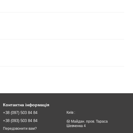
Контактна інформація
+38 (097) 503 84 84
Київ :
+38 (093) 503 84 84
Ⓜ️ Майдан. пров. Тараса
Шевченка 4
Передзвонити вам?