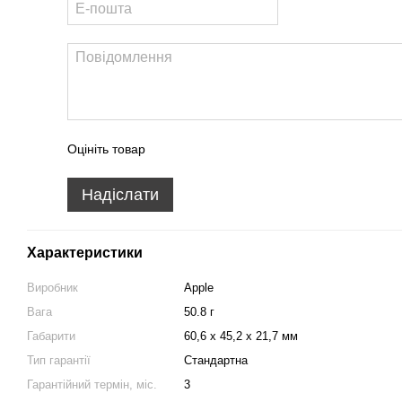
Оцініть товар
Надіслати
Характеристики
Виробник
Apple
Вага
50.8 г
Габарити
60,6 х 45,2 х 21,7 мм
Тип гарантії
Стандартна
Гарантійний термін, міс.
3