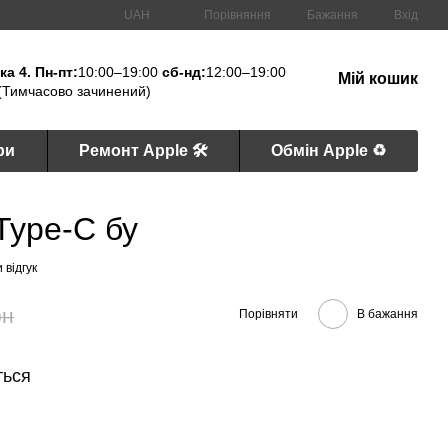
Порівняння
UAH
Бажання
Вхід
а 4. Пн-пт:
10:00–19:00
сб-нд:
12:00–19:00
Мій кошик
(Тимчасово зачинений)
ри
Ремонт Apple 🛠
Обмін Apple ♻️
 Type-C бу
 відгук
рн
Порівняти
В бажання
ться