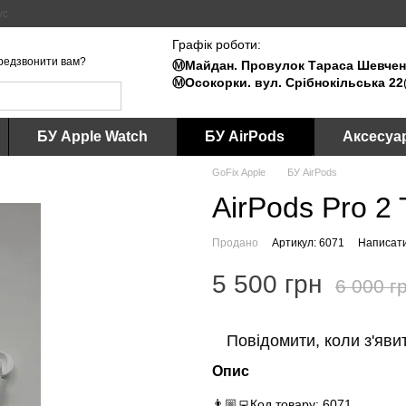
ус
Графік роботи:
редзвонити вам?
Ⓜ️Майдан. Провулок Тараса Шевченк
Ⓜ️Осокорки. вул. Срібнокільська 22
БУ Apple Watch
БУ AirPods
Аксесуа
GoFix Apple
БУ AirPods
AirPods Pro 2
Продано
Артикул: 6071
Написати
5 500 грн
6 000 г
Повідомити, коли з'яви
Опис
👨🏼‍💻Код товару: 6071.