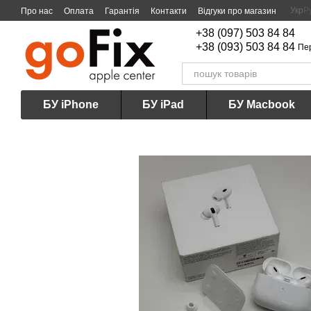
Перейти до основного контенту
Укр
Р
Про нас
Оплата
Гарантія
Контакти
Відгуки про магазин
+38 (097) 503 84 84
+38 (093) 503 84 84
Пе
БУ iPhone
БУ iPad
БУ Macbook