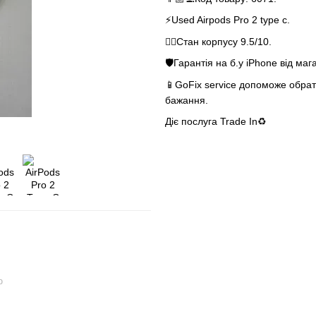
⚡️Used Airpods Pro 2 type c.
👌🏻Стан корпусу 9.5/10.
🛡Гарантія на б.у iPhone від маг
📱GoFix service допоможе обрати
бажання.
Діє послуга Trade In♻️
ю