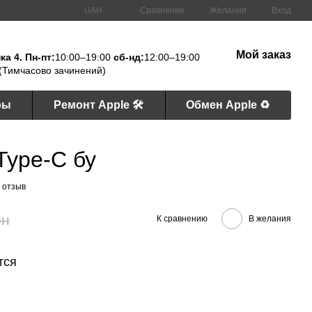
Сравнение
UAH
Желания
Вход
Мой заказ
а 4. Пн-пт:
10:00–19:00
сб-нд:
12:00–19:00
(Тимчасово зачинений)
ры
Ремонт Apple 🛠
Обмен Apple ♻️
 Type-C бу
 отзыв
рн
К сравнению
В желания
тся