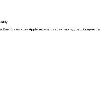
азину .
 Вам б/у чи нову Apple техніку с гарантією під Ваш бюджет та