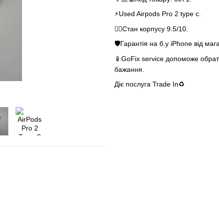
⚡️Used Airpods Pro 2 type c.
👌🏻Стан корпусу 9.5/10.
🛡Гарантія на б.у iPhone від маг
📱GoFix service допоможе обрати
бажання.
Діє послуга Trade In♻️