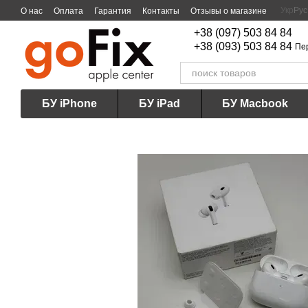
Перейти к основному контенту
Укр
Рус
О нас
Оплата
Гарантия
Контакты
Отзывы о магазине
+38 (097) 503 84 84
+38 (093) 503 84 84
Пе
БУ iPhone
БУ iPad
БУ Macbook