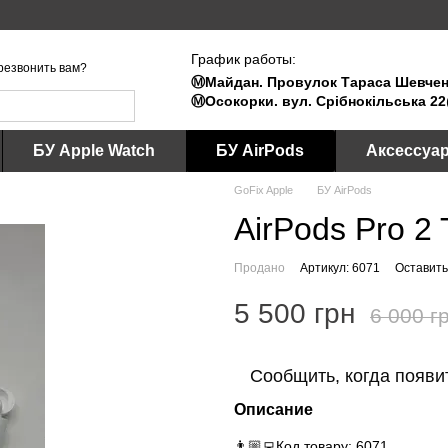
График работы:
резвонить вам?
Ⓜ️Майдан. Провулок Тараса Шевченк
Ⓜ️Осокорки. вул. Срібнокільська 22
БУ Apple Watch
БУ AirPods
Аксессуа
GoFix Apple
БУ AirPods
AirPods Pro 2
Продано
Артикул: 6071
Оставить
5 500 грн
6 000 г
Сообщить, когда появи
Описание
👨🏼‍💻Код товару: 6071.