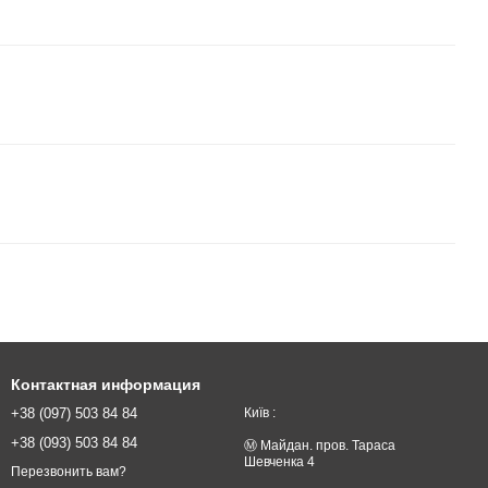
Контактная информация
+38 (097) 503 84 84
Київ :
+38 (093) 503 84 84
Ⓜ️ Майдан. пров. Тараса
Шевченка 4
Перезвонить вам?