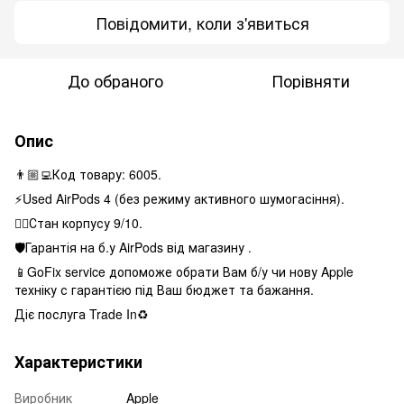
Повідомити, коли з'явиться
До обраного
Порівняти
Опис
👨🏼‍💻Код товару: 6005.
⚡️Used AirPods 4 (без режиму активного шумогасіння).
👌🏻Стан корпусу 9/10.
🛡Гарантія на б.у AirPods від магазину .
📱GoFix service допоможе обрати Вам б/у чи нову Apple
техніку с гарантією під Ваш бюджет та бажання.
Діє послуга Trade In♻️
Характеристики
Виробник
Apple