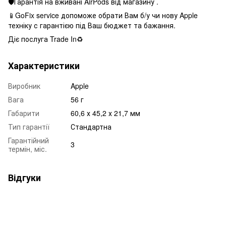
🛡Гарантія на вживані AirPods від магазину .
📱GoFix service допоможе обрати Вам б/у чи нову Apple
техніку с гарантією під Ваш бюджет та бажання.
Діє послуга Trade In♻️
Характеристики
Виробник
Apple
Вага
56 г
Габарити
60,6 х 45,2 х 21,7 мм
Тип гарантії
Стандартна
Гарантійний
3
термін, міс.
Відгуки