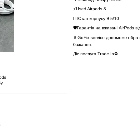
⚡️Used Airpods 3.
👌🏻Стан корпусу 9.5/10.
🛡Гарантія на вживані AirPods ві
📱GoFix service допоможе обрати
бажання.
Діє послуга Trade In♻️
ю