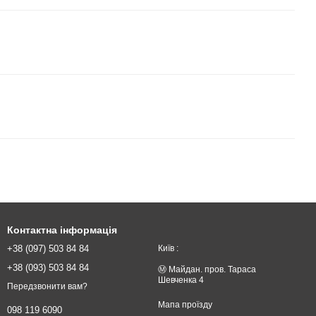
Контактна інформація
+38 (097) 503 84 84
Київ :
+38 (093) 503 84 84
Ⓜ️ Майдан. пров. Тараса
Шевченка 4
Передзвонити вам?
Мапа проїзду
098 119 6090