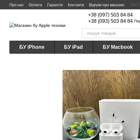
Перейти до основного контенту
Укр
Р
Про нас
Оплата
Гарантія
Контакти
Відгуки про магазин
+38 (097) 503 84 84
+38 (093) 503 84 84
Пе
БУ iPhone
БУ iPad
БУ Macbook