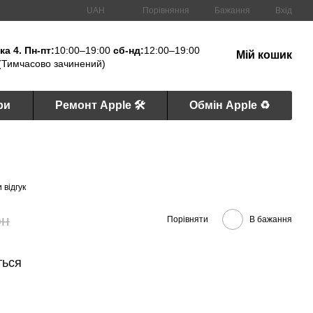
Порівняння
UAH
Бажання
Вхід
а 4. Пн-пт:
10:00–19:00
сб-нд:
12:00–19:00
Мій кошик
(Тимчасово зачинений)
ри
Ремонт Apple 🛠
Обмін Apple ♻️
 відгук
рн
Порівняти
В бажання
ться