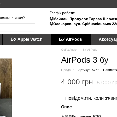
ус
Графік роботи:
редзвонити вам?
Ⓜ️Майдан. Провулок Тараса Шевченк
Ⓜ️Осокорки. вул. Срібнокільська 22
БУ Apple Watch
БУ AirPods
Аксесуа
GoFix Apple
БУ AirPods
AirPods 3 бу
Продано
Артикул: 5752
Написати
4 000 грн
5 000 г
Повідомити, коли з'яви
Опис
👨🏼‍💻Код товару: 5752.