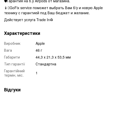
🛡Гарантия на б.у Airpods от магазина.
📱GoFix service поможет выбрать Вам б/у и новую Apple
технику с гарантией под Ваш бюджет и желание.
Действует услуга Trade In♻️
Характеристики
Виробник
Apple
Вага
46 г
Габарити
44,3 х 21,3 х 53,5 мм
Тип гарантії
Стандартна
Гарантійний
1
термін, міс.
Відгуки