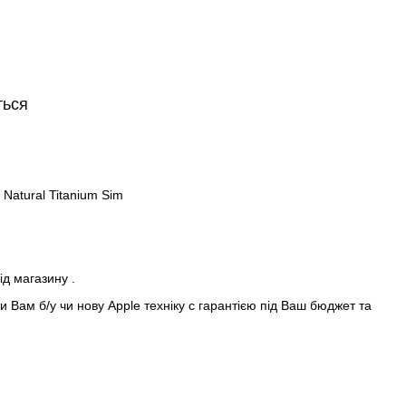
ться
Natural Titanium Sim
ід магазину .
 Вам б/у чи нову Apple техніку с гарантією під Ваш бюджет та
de In♻️