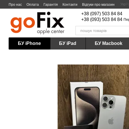
Перейти до основного контенту
Укр
Р
Про нас
Оплата
Гарантія
Контакти
Відгуки про магазин
+38 (097) 503 84 84
+38 (093) 503 84 84
Пе
БУ iPhone
БУ iPad
БУ Macbook