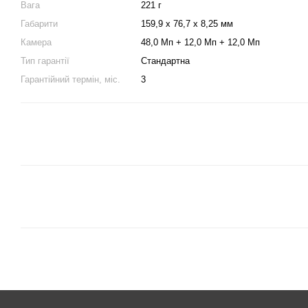
Вага
221 г
Габарити
159,9 х 76,7 х 8,25 мм
Камера
48,0 Мп + 12,0 Мп + 12,0 Мп
Тип гарантії
Стандартна
Гарантійний термін, міс.
3