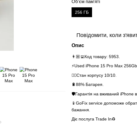
Об'єм пам'яті
256 ГБ
Повідомити, коли з'яви
Опис
👨🏼‍💻Код товару: 5953.
⚡️Used iPhone 15 Pro Max 256Gb 
👌🏻Стан корпусу 10/10.
🔋88% Батарея.
🛡Гарантія на вживаний iPhone в
📱GoFix service допоможе обрати
бажання.
Діє послуга Tra
ю