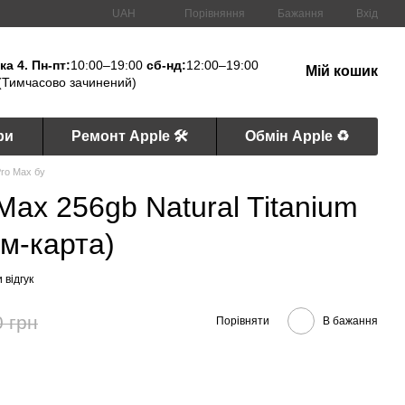
Порівняння
UAH
Бажання
Вхід
а 4. Пн-пт:
10:00–19:00
сб-нд:
12:00–19:00
Мій кошик
(Тимчасово зачинений)
ри
Ремонт Apple 🛠
Обмін Apple ♻️
Pro Max бу
Max 256gb Natural Titanium
ім-карта)
 відгук
0 грн
Порівняти
В бажання