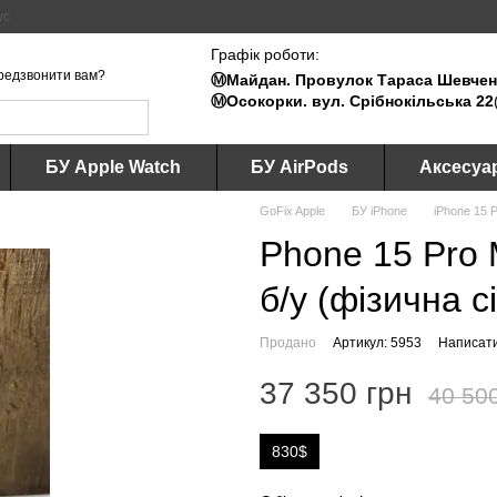
ус
Графік роботи:
редзвонити вам?
Ⓜ️Майдан. Провулок Тараса Шевченк
Ⓜ️Осокорки. вул. Срібнокільська 22
БУ Apple Watch
БУ AirPods
Аксесуа
GoFix Apple
БУ iPhone
iPhone 15 
Phone 15 Pro 
б/у (фізична с
Продано
Артикул: 5953
Написати
37 350 грн
40 50
830$