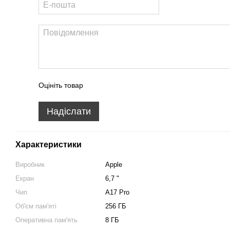
Оцініть товар
Надіслати
Характеристики
Виробник
Apple
Екран
6,7 "
Чип
A17 Pro
Об'єм пам'яті
256 ГБ
Оперативна пам'ять
8 ГБ