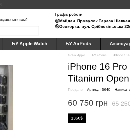
ус
Графік роботи:
редзвонити вам?
Ⓜ️Майдан. Провулок Тараса Шевченк
Ⓜ️Осокорки. вул. Срібнокільська 22
БУ Apple Watch
БУ AirPods
Аксесуа
GoFix Apple
БУ iPhone
iPhone 16 
iPhone 16 Pro
Titanium Open
Продано
Артикул: 5640
Написати
60 750 грн
65 25
1350$