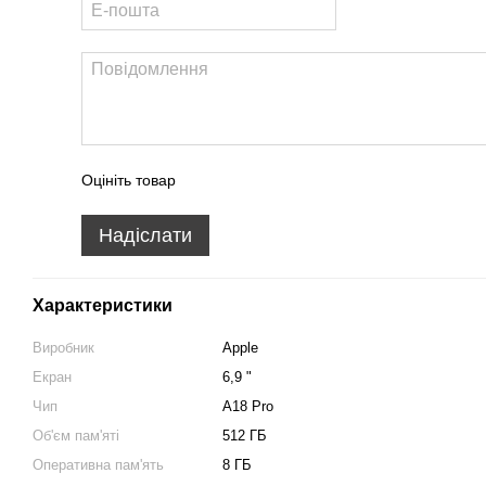
Оцініть товар
Надіслати
Характеристики
Виробник
Apple
Екран
6,9 "
Чип
A18 Pro
Об'єм пам'яті
512 ГБ
Оперативна пам'ять
8 ГБ