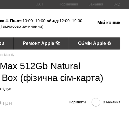
Порівняння
UAH
Бажання
Вхід
а 4. Пн-пт:
10:00–19:00
сб-нд:
12:00–19:00
Мій кошик
(Тимчасово зачинений)
ри
Ремонт Apple 🛠
Обмін Apple ♻️
Pro Max бу
 Max 512Gb Natural
 Box (фізична сім-карта)
 відгук
0 грн
Порівняти
В бажання