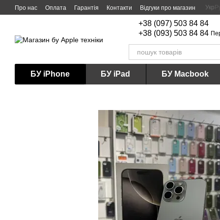
Перейти до основного контенту
Укр
Р
Про нас
Оплата
Гарантія
Контакти
Відгуки про магазин
+38 (097) 503 84 84
+38 (093) 503 84 84
Пе
БУ iPhone
БУ iPad
БУ Macbook