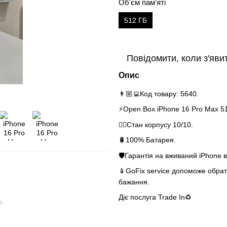
Об'єм пам'яті
512 ГБ
Повідомити, коли з'яви
Опис
👨🏼‍💻Код товару: 5640.
⚡️Open Box iPhone 16 Pro Max 5
👌🏻Стан корпусу 10/10.
🔋100% Батарея.
🛡Гарантія на вживаний iPhone в
📱GoFix service допоможе обрати
бажання.
Діє послуга Tra
ю