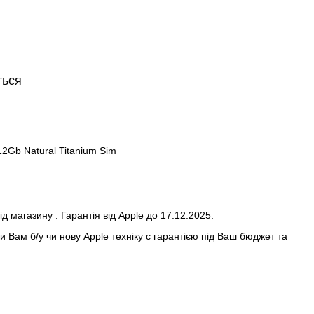
ться
12Gb Natural Titanium Sim
ід магазину . Гарантія від Apple до 17.12.2025.
 Вам б/у чи нову Apple техніку с гарантією під Ваш бюджет та
de In♻️