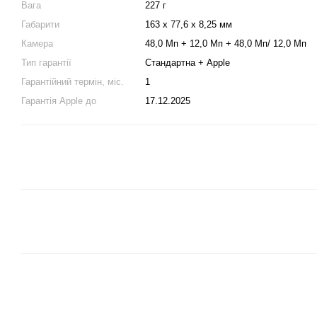
Вага
227 г
Габарити
163 х 77,6 х 8,25 мм
Камера
48,0 Мп + 12,0 Мп + 48,0 Мп/ 12,0 Мп
Тип гарантії
Стандартна + Apple
Гарантійний термін, міс.
1
Гарантія Apple до
17.12.2025