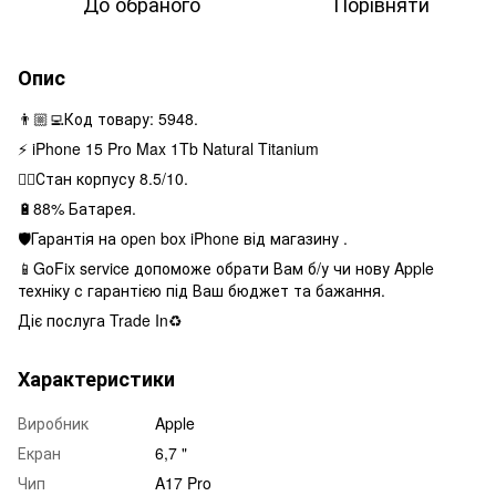
До обраного
Порівняти
Опис
👨🏼‍💻Код товару: 5948.
⚡️ iPhone 15 Pro Max 1Tb Natural Titanium
👌🏻Стан корпусу 8.5/10.
🔋88% Батарея.
🛡Гарантія на open box iPhone від магазину .
📱GoFix service допоможе обрати Вам б/у чи нову Apple
техніку с гарантією під Ваш бюджет та бажання.
Діє послуга Trade In♻️
Характеристики
Виробник
Apple
Екран
6,7 "
Чип
A17 Pro