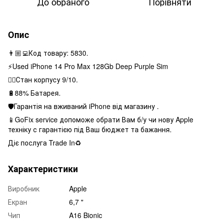
До обраного
Порівняти
Опис
👨🏼‍💻Код товару: 5830.
⚡️Used iPhone 14 Pro Max 128Gb Deep Purple Sim
👌🏻Стан корпусу 9/10.
🔋88% Батарея.
🛡Гарантія на вживаний iPhone від магазину .
📱GoFix service допоможе обрати Вам б/у чи нову Apple
техніку с гарантією під Ваш бюджет та бажання.
Діє послуга Trade In♻️
Характеристики
Виробник
Apple
Екран
6,7 "
Чип
A16 Bionic