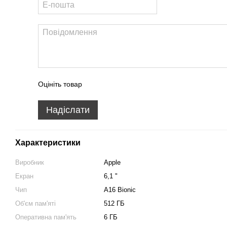
Оцініть товар
Надіслати
Характеристики
Виробник
Apple
Екран
6,1 "
Чип
A16 Bionic
Об'єм пам'яті
512 ГБ
Оперативна пам'ять
6 ГБ