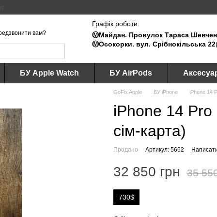
ус
Графік роботи:
редзвонити вам?
Ⓜ️Майдан. Провулок Тараса Шевченк
Ⓜ️Осокорки. вул. Срібнокільська 22
БУ Apple Watch
БУ AirPods
Аксесуа
GoFix Apple
БУ iPhone
iPhone 14 
iPhone 14 Pro
сім-карта)
Продано
Артикул: 5662
Написати
32 850 грн
35 55
730$