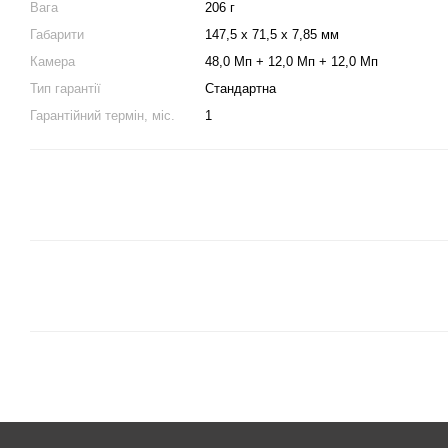
Вага
206 г
Габарити
147,5 х 71,5 х 7,85 мм
Камера
48,0 Мп + 12,0 Мп + 12,0 Мп
Тип гарантії
Стандартна
Гарантійний термін, міс.
1