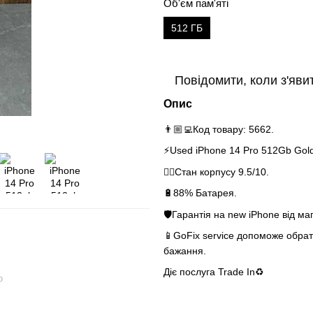
Об'єм пам'яті
512 ГБ
Повідомити, коли з'яви
Опис
👨🏼‍💻Код товару: 5662.
⚡️Used iPhone 14 Pro 512Gb Gol
👌🏻Стан корпусу 9.5/10.
🔋88% Батарея.
🛡Гарантія на new iPhone від маг
📱GoFix service допоможе обрати
бажання.
Діє послуга Tra
ю