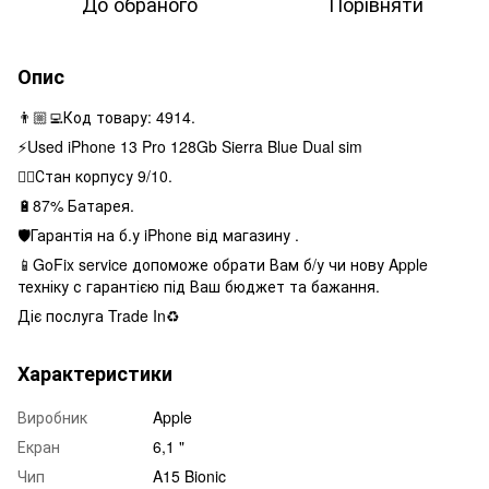
До обраного
Порівняти
Опис
👨🏼‍💻Код товару: 4914.
⚡️Used iPhone 13 Pro 128Gb Sierra Blue Dual sim
👌🏻Стан корпусу 9/10.
🔋87% Батарея.
🛡Гарантія на б.у iPhone від магазину .
📱GoFix service допоможе обрати Вам б/у чи нову Apple
техніку с гарантією під Ваш бюджет та бажання.
Діє послуга Trade In♻️
Характеристики
Виробник
Apple
Екран
6,1 "
Чип
A15 Bionic