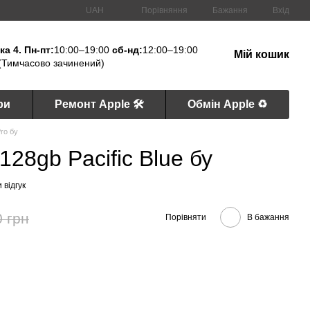
Порівняння
UAH
Бажання
Вхід
а 4. Пн-пт:
10:00–19:00
сб-нд:
12:00–19:00
Мій кошик
(Тимчасово зачинений)
ри
Ремонт Apple 🛠
Обмін Apple ♻️
Pro бу
128gb Pacific Blue бу
 відгук
0 грн
Порівняти
В бажання