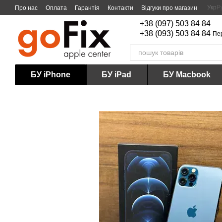
Перейти до основного контенту
Укр
Р
Про нас
Оплата
Гарантія
Контакти
Відгуки про магазин
+38 (097) 503 84 84
+38 (093) 503 84 84
Пе
БУ iPhone
БУ iPad
БУ Macbook