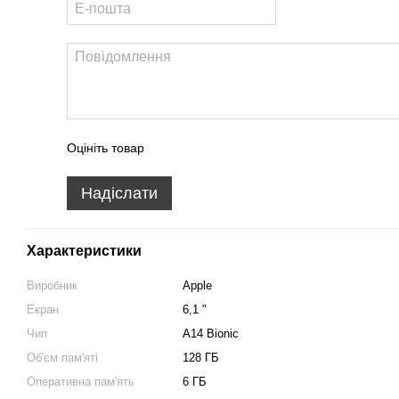
Оцініть товар
Надіслати
Характеристики
Виробник
Apple
Екран
6,1 "
Чип
A14 Bionic
Об'єм пам'яті
128 ГБ
Оперативна пам'ять
6 ГБ