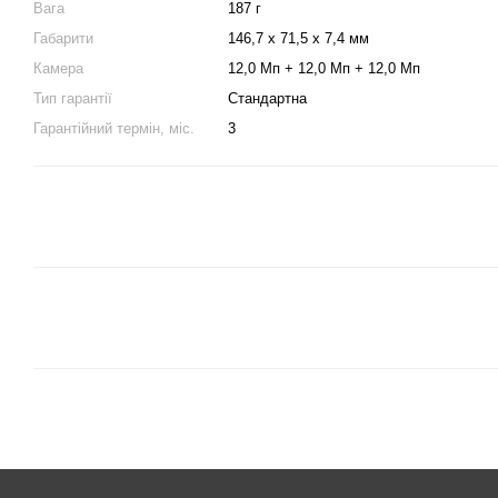
Вага
187 г
Габарити
146,7 х 71,5 х 7,4 мм
Камера
12,0 Мп + 12,0 Мп + 12,0 Мп
Тип гарантії
Стандартна
Гарантійний термін, міс.
3