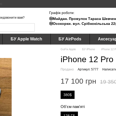
ус
Графік роботи:
редзвонити вам?
Ⓜ️Майдан. Провулок Тараса Шевченк
Ⓜ️Осокорки. вул. Срібнокільська 22
БУ Apple Watch
БУ AirPods
Аксесуа
GoFix Apple
БУ iPhone
iPhone 12 
iPhone 12 Pro 
Продано
Артикул: 5777
Написати
17 100 грн
19 35
380$
Об'єм пам'яті
128 ГБ