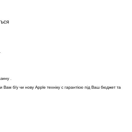
ться
.
азину .
 Вам б/у чи нову Apple техніку с гарантією під Ваш бюджет та