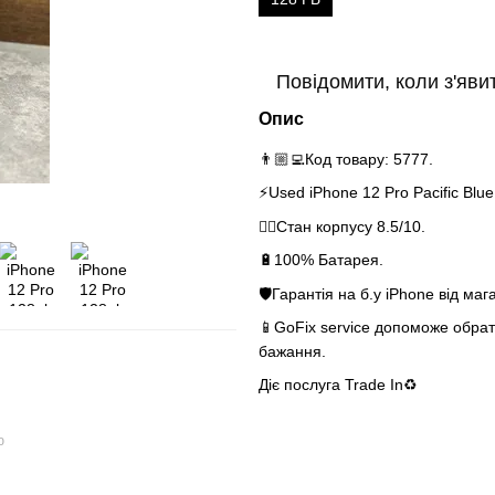
Повідомити, коли з'яви
Опис
👨🏼‍💻Код товару: 5777.
⚡️Used iPhone 12 Pro Pacific Blue
👌🏻Стан корпусу 8.5/10.
🔋100% Батарея.
🛡Гарантія на б.у iPhone від маг
📱GoFix service допоможе обрати
бажання.
Діє послуга Trade In♻️
ю