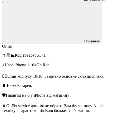
Порівняти
Опис
👨🏼‍💻Код товару: 5171.
⚡️Used iPhone 11 64Gb Red.
👌🏻Стан корпусу 10/10. Замінено основне скло дисплею.
🔋100% Батарея.
🛡Гарантія на б.у iPhone від магазину .
📱GoFix service допоможе обрати Вам б/у чи нову Apple
техніку с гарантією під Ваш бюджет та бажання.