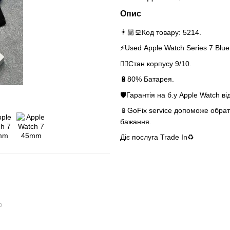
Опис
👨🏼‍💻Код товару: 5214.
⚡️Used Apple Watch Series 7 Blu
👌🏻Стан корпусу 9/10.
🔋80% Батарея.
🛡Гарантія на б.у Apple Watch ві
📱GoFix service допоможе обрати
бажання.
Діє послуга Trade In♻️
ю