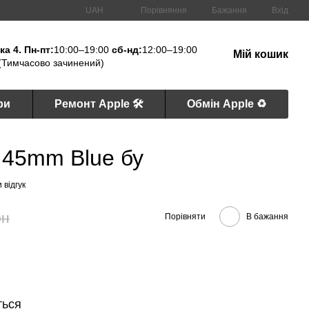
Порівняння
UAH
Бажання
Вхід
а 4. Пн-пт:
10:00–19:00
сб-нд:
12:00–19:00
Мій кошик
(Тимчасово зачинений)
ри
Ремонт Apple 🛠
Обмін Apple ♻️
 45mm Blue бу
 відгук
рн
Порівняти
В бажання
ться