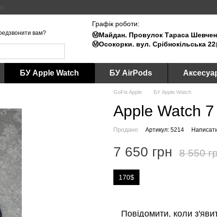
ус
Графік роботи:
редзвонити вам?
Ⓜ️Майдан. Провулок Тараса Шевченк
Ⓜ️Осокорки. вул. Срібнокільська 22
БУ Apple Watch
БУ AirPods
Аксесуа
GoFix Apple
БУ Apple Watch
Apple Watch 7
Продано
Артикул: 5214
Написати
7 650 грн
8 550 г
170$
Повідомити, коли з'яви