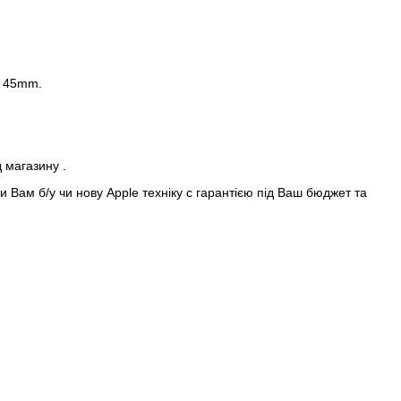
e 45mm.
д магазину .
 Вам б/у чи нову Apple техніку с гарантією під Ваш бюджет та