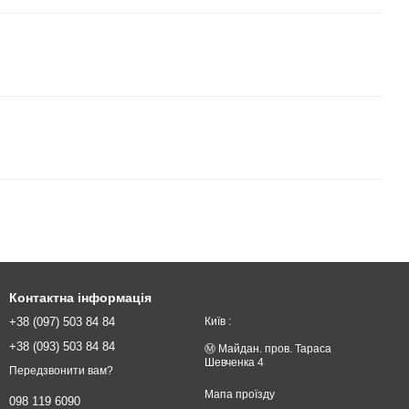
Контактна інформація
+38 (097) 503 84 84
Київ :
+38 (093) 503 84 84
Ⓜ️ Майдан. пров. Тараса
Шевченка 4
Передзвонити вам?
Мапа проїзду
098 119 6090