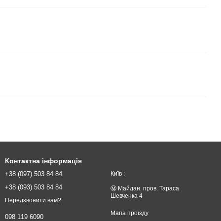
Контактна інформація
+38 (097) 503 84 84
Київ :
+38 (093) 503 84 84
Ⓜ️ Майдан. пров. Тараса
Шевченка 4
Передзвонити вам?
Мапа проїзду
098 119 6090