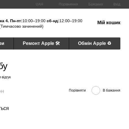
Порівняння
UAH
Бажання
Вхід
а 4. Пн-пт:
10:00–19:00
сб-нд:
12:00–19:00
Мій кошик
(Тимчасово зачинений)
ри
Ремонт Apple 🛠
Обмін Apple ♻️
бу
 відгук
рн
Порівняти
В бажання
ться