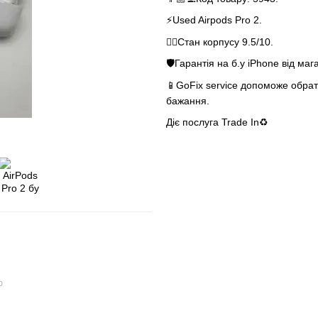
⚡️Used Airpods Pro 2.
👌🏻Стан корпусу 9.5/10.
🛡Гарантія на б.у iPhone від маг
📱GoFix service допоможе обрати
бажання.
Діє послуга Trade In♻️
ю