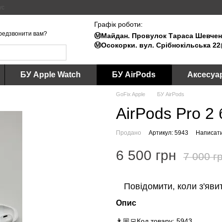
ус
Графік роботи:
редзвонити вам?
Ⓜ️Майдан. Провулок Тараса Шевченк
Ⓜ️Осокорки. вул. Срібнокільська 22
БУ Apple Watch
БУ AirPods
Аксесуа
GoFix Apple
БУ AirPods
AirPods Pro 2 
Продано
Артикул: 5943
Написати
6 500 грн
7 000 г
Повідомити, коли з'яви
Опис
👨🏼‍💻Код товару: 5943.