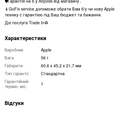
🛡Гарантія на б.у Airpods від магазину .
📱GoFix service допоможе обрати Вам б/у чи нову Apple
техніку с гарантією під Ваш бюджет та бажання.
Діє послуга Trade In♻️
Характеристики
Виробник
Apple
Вага
56 г
Габарити
60,6 х 45,2 х 21,7 мм
Тип гарантії
Стандартна
Гарантійний
1
термін, міс.
Відгуки