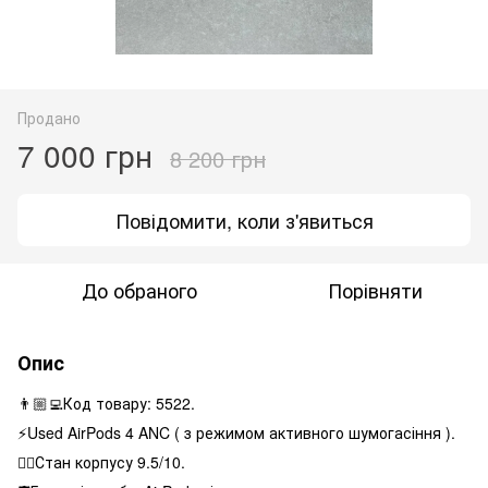
Продано
7 000 грн
8 200 грн
Повідомити, коли з'явиться
До обраного
Порівняти
Опис
👨🏼‍💻Код товару: 5522.
⚡️Used AirPods 4 ANC ( з режимом активного шумогасіння ).
👌🏻Стан корпусу 9.5/10.